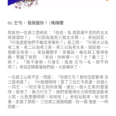
02. 乞丐， 我佩服你！ | 晚晴樓
院舍的一位員工問老伯：「伯伯，為 甚麼總不見你的太太
來探望你？」 「因為我有三個太太啊。」 老伯回答。
「為甚麼她們不輪流來看你？」員工問。 「老大以為
老二來、老二以為老三來，老三以為老大來，就這樣，一
個都沒有來。」老伯攤開手，笑著說。幾位員工覺得有
趣，聚攏了來問：「老伯，你幹哪一 行？士？農？工？
商？」 「我不會幹，只會乞，我是 乞丐一名，想不到
吧？」老伯定睛看著她們說。大家嚇呆了。
一位員工心有不甘，問道： 「你是乞丐？那你怎麼養得 活
三個老婆？」 「我聰明呀！娶了三位乞丐老婆，四個人
一同乞，一同分享乞到的收穫，總比一個人乞來的豐富
呀。我老了，無力行乞了，她們竟懂得合力得把我送進老
人院，比我更聰明呢！哈哈哈！」老伯站起來，哈 哈笑
著，走進了房間。 三位員工面面相覷，扮一個 鬼臉，一哄
而散。