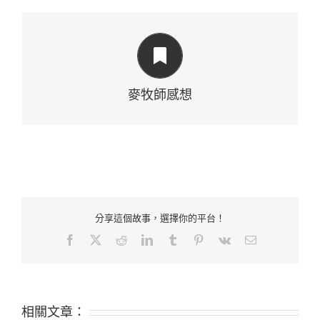
是胡說八道？是老糊塗？不！歷盡一生滄桑，世
態炎涼；描畫出如此美妙人生！老伯，我佩服
你！
麥牧師感想
分享這個故事，選擇你的平台！
Facebook
Twitter
Reddit
LinkedIn
Tumblr
Pinterest
Vk
Email:
相關文章：