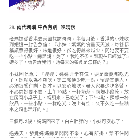
28.
兩代鴻溝 中西有別
| 晚晴樓
老媽媽從香港去美國探訪哥哥，半個月後，香港的小妹收
到嫂嫂一封告急信：『小妹：媽媽的食量天天減，每餐都
稱讚煮得很好，味道很好，卻吃得越來越少，問她要不要
吃一些小點，總是說，夠了，我吃不多。到現在已經減了5
磅多了。請告訴我們，她每天的餐食是怎樣的？』
小妹回信說：『嫂嫂：媽媽非常客氣，要是飯餸都吃光
了，她就以為不夠吃，第二餐便少吃一點，留給其他人，
必須每餐有剩，她才可以安心地吃。老人家要少吃多餐，
不必問她要不要，上午10點，一杯奶茶、兩塊小餅乾，放
在房間小桌子上，轉頭來，已吃光了；下午4點、照樣一杯
飲品、一些小點，一樣吃光；晚上有空，久不久吃一些糖
水之類也是好的。』
三個月以後，媽媽回來了，白白胖胖的，小妹可安心了。
過幾天，發覺媽媽總是悶悶不樂，心有所掛，禁不住問