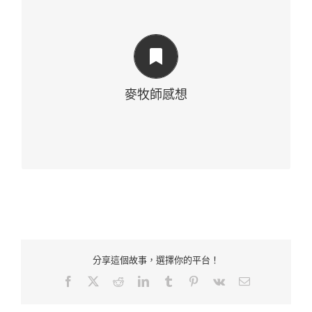
不但是環保、節儉，也是欣賞主婦廚藝高超，味道非
凡；
老人家看來，是家裡窮乏吃不飽、吃不夠，就會自己
少吃一點，
麥牧師感想
下一頓吃得更少，再下一頓再吃得更少。
年輕人要留心，不要餓壞老媽啊！
分享這個故事，選擇你的平台！
Facebook
Twitter
Reddit
LinkedIn
Tumblr
Pinterest
Vk
Email: