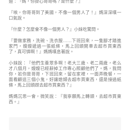
道：『媽，你掛心哥哥嗎？是什麼？』
『唉，你哥哥到了美國，不像一個男人了！』媽深深嘆一
口氣說。
『什麼？怎麼會不像一個男人？』小妹吃驚問。
『要做家務，洗碗、洗衣服……下班回來，一隻腳才踏進
家門，嫂嫂遞過一張紙條，馬上回頭開車去超市買東西
了，真可憐啊！』媽媽嘆息著說。
小妹說：『他們生養眾多啊！老大三歲、老二兩歲，老么
才八個月，嫂嫂已經辭掉工作專心照顧他們了。媽，我問
你，若你是哥哥，下班回來，留在家裡，一面弄晚餐，一
面看顧這三個小鬼，好讓媳婦去超市買東西，還是接過紙
條，馬上回頭趕去超市買東西？』
媽媽沉思一會，微笑說：『我寧願馬上轉頭，去超市買東
西。』
桌上小菜，要吃光光，鍋裡白飯要吃光光，