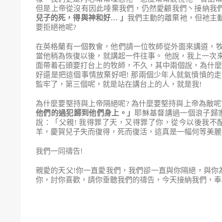
但是上帝從沒有因此唾棄我們，仍然愛顧我們丶接納我
兒子的死
，
得與神和好
…
」
我們主動的離棄衪，但衪主
要拒絕祂呢?
在英格蘭有一個教會，他們請一位牧師從外面來講道，
當他稍為恢復以後，就講起一件往事。 他說，我上一次
面帶着石頭要打台上的牧師，不久，其中兩個說，為什麼還
好還是把這個事情放棄好吧! 那兩個少年人就氣憤憤的
監牢了，第三個呢，就是站在講台上的人，就是我!
為什麼要堅持與上帝隔絕呢? 為什麼要堅持與上帝為敵呢
他們的過犯歸到他們身上
。
」
耶穌基督講過一個浪子歸
說：「父親! 我得罪了天，又得罪了你，從今以後我
羊，慶賀兒子失而復得，死而復活，這真是一幅何等美麗丶
我們一同禱告!
親愛的天父!你一直愛我們，我們卻一直與你隔絕，與你
你，討你喜歡，請你垂聽我們的禱告，今天接納我們，奉