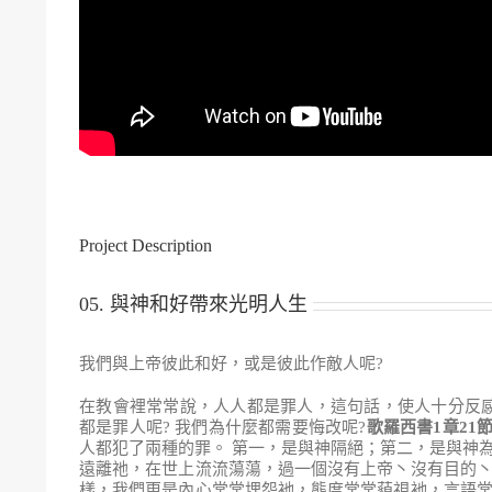
Project Description
05. 與神和好帶來光明人生
我們與上帝彼此和好，或是彼此作敵人呢?
在教會裡常常說，人人都是罪人，這句話，使人十分反感
都是罪人呢? 我們為什麼都需要悔改呢?
歌羅西書
1
章
21
人都犯了兩種的罪。 第一，是與神隔絕；第二，是與神
遠離祂，在世上流流蕩蕩，過一個沒有上帝丶沒有目的丶
樣，我們更是內心常常埋怨衪，態度常常藐視衪，言語常