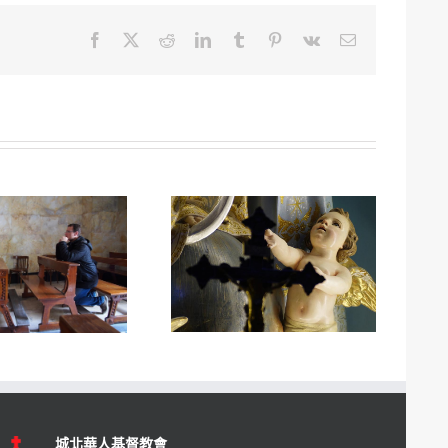
Facebook
Twitter
Reddit
LinkedIn
Tumblr
Pinterest
Vk
Email:
城北華人基督教會