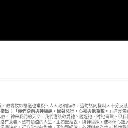
，教會牧師講道也常說，人人必須悔改，這句話同樣叫人十分反感!
節指出
：
「
你們從前與神隔絕
，
因著惡行
，
心裡與他為敵
。
」
這裏告
為敵。 神是我們的天父，我們應該敬愛衪丶親近衪，討衪喜歡。但我
沒有意義丶沒有價值的人生，正如聖經說，與神隔絕，使祂傷心難過
常譭謗衪，行為常常敵對他，正如聖經說，心裡與衪為敵。 雖然我