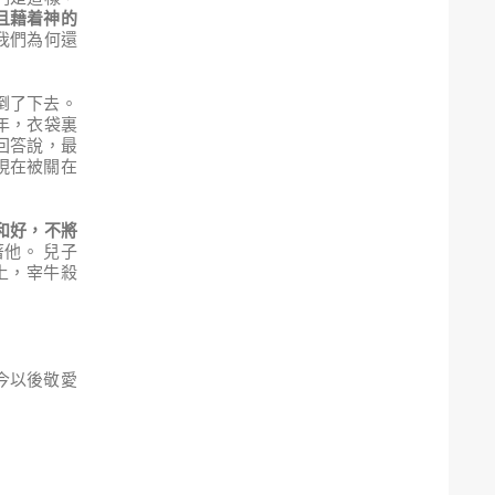
且藉着神的
我們為何還
倒了下去。
年，衣袋裏
回答說，最
現在被關在
和好
，
不將
他。 兒子
上，宰牛殺
今以後敬愛