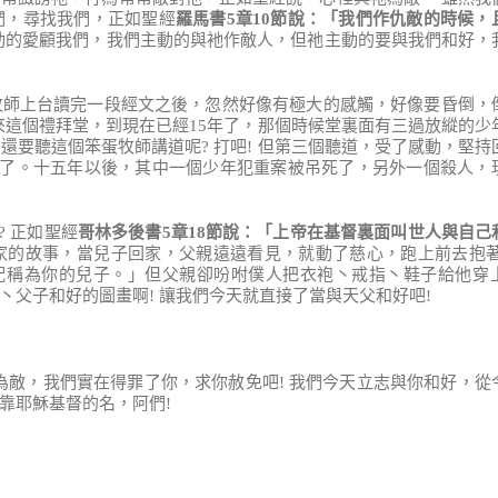
們，尋找我們，正如聖經
羅馬書
5
章
10
節說
：
「
我們作仇敵的時候
，
動的愛顧我們，我們主動的與衪作敵人，但祂主動的要與我們和好，
牧師上台讀完一段經文之後，忽然好像有極大的感觸，好像要昏倒，
來這個禮拜堂，到現在已經15年了，那個時候堂裏面有三過放縱的少
要聽這個笨蛋牧師講道呢? 打吧! 但第三個聽道，受了感動，堅持
走了。十五年以後，其中一個少年犯重案被吊死了，另外一個殺人，
? 正如聖經
哥林多後書
5
章
18
節說
：
「
上帝在基督裏面叫世人與自己
家的故事，當兒子回家，父親遠遠看見，就動了慈心，跑上前去抱著
不配稱為你的兒子。」但父親卻吩咐僕人把衣袍丶戒指丶鞋子給他穿
父子和好的圖畫啊! 讓我們今天就直接了當與天父和好吧!
為敵，我們實在得罪了你，求你赦免吧! 我們今天立志與你和好，從
靠耶穌基督的名，阿們!