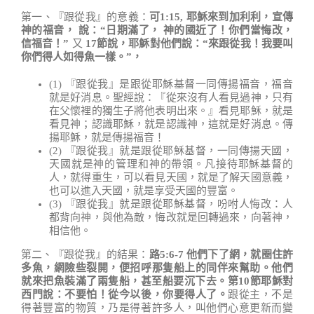
第一、『跟從我』的意義：
可1:15, 耶穌來到加利利，宣傳
神的福音， 說：“日期滿了， 神的國近了！你們當悔改，
信福音！”
又
17節說，耶穌對他們說：“來跟從我！我要叫
你們得人如得魚一樣。”，
(1) 『跟從我』是跟從耶穌基督一同傳揚福音，福音
就是好消息。聖經說：『從來沒有人看見過神，只有
在父懷裡的獨生子將他表明出來。』看見耶穌，就是
看見神；認識耶穌，就是認識神，這就是好消息。傳
揚耶穌，就是傳揚福音！
(2) 『跟從我』就是跟從耶穌基督，一同傳揚天國，
天國就是神的管理和神的帶領。凡接待耶穌基督的
人，就得重生，可以看見天國，就是了解天國意義，
也可以進入天國，就是享受天國的豐富。
(3) 『跟從我』就是跟從耶穌基督，吩咐人悔改：人
都背向神，與他為敵，悔改就是回轉過來，向著神，
相信他。
第二、『跟從我』的結果：
路5:6-7 他們下了網，就圈住許
多魚，網險些裂開，便招呼那隻船上的同伴來幫助。他們
就來把魚裝滿了兩隻船，甚至船要沉下去。第10節耶穌對
西門說：不要怕！從今以後，你要得人了。
跟從主，不是
得著豐富的物質，乃是得著許多人，叫他們心意更新而變