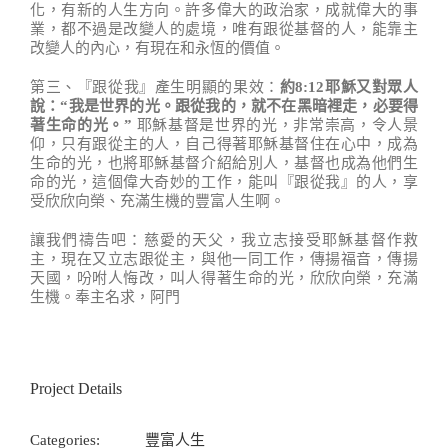
化，有新的人生方向。許多偉大的政治家，成就偉大的事
業，都不過是改變人的處境，唯有跟從基督的人，能靠主
改變人的內心，有現在和永恆的價值。
第三、『跟從我』產生明顯的果效：
約8:12耶穌又對眾人
說：“我是世界的光。跟從我的，就不在黑暗裡走，必要得
著生命的光。”
耶穌基督是世界的光，非常崇高，令人景
仰，只有跟從主的人，自己得著耶穌基督住在心中，成為
生命的光，也將耶穌基督介紹給別人，基督也成為他們生
命的光，這個偉大奇妙的工作，能叫『跟從我』的人，享
受欣欣向榮、充滿生機的豐富人生啊。
讓我們禱告吧：慈愛的天父，我立志接受耶穌基督作救
主，現在又立志跟從主，與他一同工作，傳揚福音，傳揚
天國，吩咐人悔改，叫人得著生命的光，欣欣向榮，充滿
生機。奉主名求，阿門
Project Details
Categories:
豐富人生