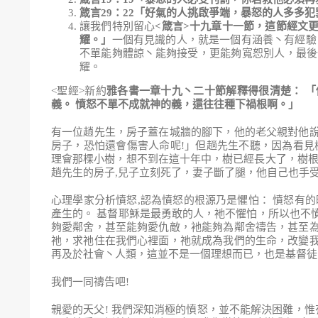
箴言
29
：
22
「好氣的人挑啟爭端，暴怒的人多多犯
讓我們特別留心
<
箴言
>
十九章十一節，這節經文
耀。
」
一個有見識的人，就是一個有涵養丶有經驗
不單能夠體諒丶能夠接受，更能夠寬恕別人，最後
耀。
<聖經>新約
雅各書一章十九丶二十節解釋得很清楚
：
「
義
。
憤怒不單不成就神的義
，
還往往種下禍根啊
。
」
有一位趙先生，房子蓋在城牆的腳下，他的老父親對他
房子，恐怕還會傷害人命呢!」但趟先生不聽，因為看見
理會那棵小樹，想不到在這十年中，樹已經長大了，樹根
趟先生的房子,兒子立刻死了，妻子斷了腿，他自己也手受
心理學家分析憤怒,認為憤怒的根源乃是懼怕： 憤怒有
產生的。 基督耶穌是最勇敢的人，衪不懼怕，所以也不
夠愛鄰舍，甚至能夠愛仇敵，衪能夠為鄰舍禱告，甚至
祂，求祂住在我們心裡面，祂就成為我們的生命，改變
再及於社會丶人類，這並不是一個理想而已，也是基督徒
我們一同禱告吧!
親愛的天父! 我們深知消極的憤怒，並不能解決困難，惟