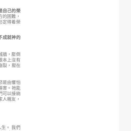
是自己的榮
方的困難，
必定得着榮
不成就神的
城牆，壓倒
根本上沒有
崩裂，壓在
怒是由懼怕
逼害。祂能
們可以接納
家人親友，
生。 我們