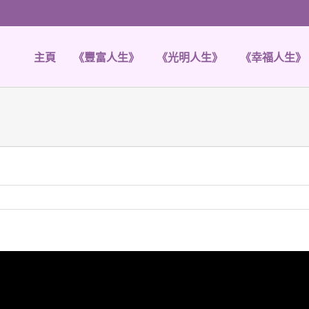
主頁
《豐富人生》
《光明人生》
《幸福人生》