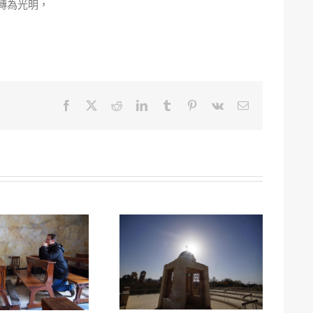
轉為光明，
Facebook
Twitter
Reddit
LinkedIn
Tumblr
Pinterest
Vk
Email: