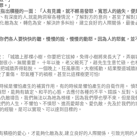
罪。」
更指出積極的一面：「人有見識，就不輕易發怒，寬恕人的過失，便
丶有深度的人,就能夠洞察各種情況，了解對方的意向，甚至了解對
化敵為友，轉危為安，解決許多糾紛，建立良好的人際關係，最後
你們各人要快快的聽
，
慢慢的說
，
慢慢的動怒
。
因為人的怒氣
，
並
說：「城牆上那棵小樹，你要把它拔掉，免得小樹將來長大了，弄崩
樹很小，無關重要。 十年以後，老父親死了，趙先生生意忙碌，也
把城牆弄得鬆脫。 一個晚上，狂風暴雨，大樹搖動，結果整道城牆
了重傷。 怒氣種下的禍根，甚至比這棵樹更可怕!
的時候是懼怕產生的補賞作用，有的時候是懼怕產生的自衛作用。 憤
憤怒，能夠有鎮定丶和平的心態，去應付各種的不平丶錯誤丶反對丶
為仇敵禱告，我們無法以為祂為榜樣，因為我們學也學不來，但是我
我們的人生，不懼怕丶不憤怒丶進而愛鄰舍丶愛仇敵，先及於我們的
的經驗，是可以實現丶可以達到目標的。
有積極的愛心，才能夠化敵為友,建立良好的人際關係，引致光明的人