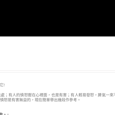
它!
益處；有人的憤怒壓在心裡面，也是有害；有人輕易發怒，脾氣一來
：憤怒是有害無益的，現在簡單舉出幾段作參考。
救。」