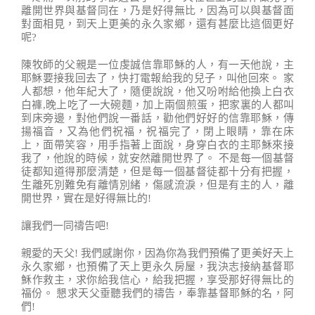
離開世界與基督同在，乃是好得無比，因為可以與基督面
對面相見，到天上更美的永久家鄉，還有甚麼比這個更好
呢?
陳牧師的父親是一位虔誠信靠耶穌的人，有一天他說，主
耶穌要接我回去了，快打電報給我的兒子，叫他回來。 家
人都想，他年紀大了，隨便說說，他又吩咐給他換上白衣
白褲,晚上吃了一大碗麵，加上兩個煎蛋，把家裏的人都叫
到床旁邊，對他們說一番話，勸他們好好的信靠耶穌，傳
揚福音，又為他們祝福，祝福完了，閉上眼睛，靠在床
上，面帶笑容，用手指著上面說，身穿白衣的主耶穌來接
我了，他說的時候，就安然離開世界了。 不是每一個基督
徒都知道得那麼清楚，但是每一個基督徒都十分有把握，
生離死別難免有離情別緒，傷感流淚，但是有主的人，離
開世界，實在是好得無比的!
讓我們一同禱告吧!
親愛的天父! 我們感謝你，因為你為我們預備了更美好天上
永久家鄉，也預備了天上更永久房屋，我決志接納基督耶
穌作救主，求你給我信心，給我把握，享受那好得無比的
福份。 懇求天父垂聽我們的禱告，奉靠基督耶穌的名，阿
們!