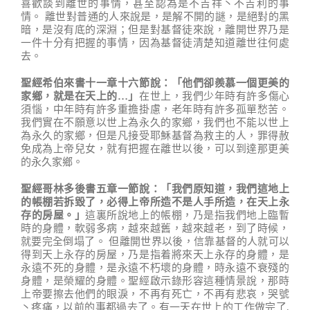
喜歡談到離世的事情，甚至認為是不吉祥丶不吉利的事
情。 離世對普通的人來說是，是解不開的謎，是絕對的黑
暗，是沒有底的深淵；但是對基督徒來說，離開世界乃是
一件十分有把握的事情，因為基督徒清楚知道離世往何處
去。
聖經希伯來書十一章十六節說
：
「
他們卻羨慕一個更美的
家鄉
，
就是在天上
的
…
」
在世上，我們少年時有許多傷心
須惱，中年時有許多重擔掛慮，老年時有許多孤單愁苦。
我們實在不願意以世上為永久的家鄉，我們也不能以世上
為永久的家鄉，但是凡接受耶穌基督為救主的人，罪得赦
免成為上帝兒女，就有把握在離世以後，可以到達那更美
的永久家鄉。
聖經哥林多後書五章一節說
：
「
我們原知道
，
我們這地上
的帳棚若拆毀了
，
必得上帝所造不是人手所造
，
在天上永
存的房
屋
。
」
這裏所說地上的帳棚，乃是指我們地上臨暫
時的身體，軟弱多病，越來越舊，越來越老，到了時候，
就要完全倒塌了。 但離開世界以後，信靠基督的人就可以
得到天上永存的房屋，乃是指着將來天上永存的身體，是
永遠不死的身體，是永遠不朽壞的身體，時永遠不衰殘的
身體，是榮耀的身體。聖經啟示錄形容這種情景說，那時
上帝要擦去他們的眼淚，不再有死亡，不再有悲哀，哭號
丶疼痛，以前的事都過去了。有一天在世上的工作做完了,